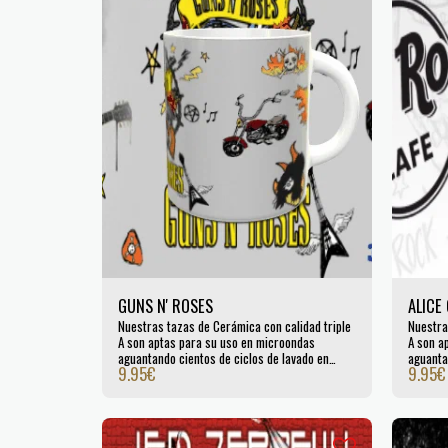
GUNS N' ROSES
ALICE
Nuestras tazas de Cerámica con calidad triple
Nuestra
A son aptas para su uso en microondas
A son a
aguantando cientos de ciclos de lavado en
aguanta
9.95
€
9.95
€
lavavajillas. Certificada por la UE.
lavavaji