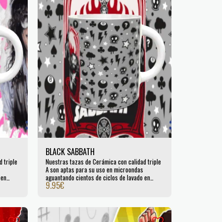
BLACK SABBATH
 triple
Nuestras tazas de Cerámica con calidad triple
A son aptas para su uso en microondas
 en
aguantando cientos de ciclos de lavado en
9.95
€
lavavajillas. Certificada por la UE.