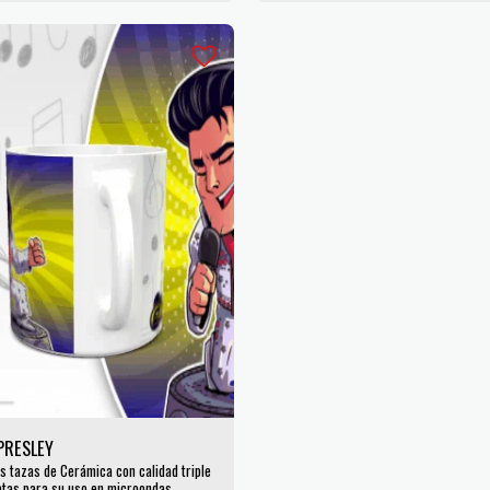
 PRESLEY
s tazas de Cerámica con calidad triple
ptas para su uso en microondas