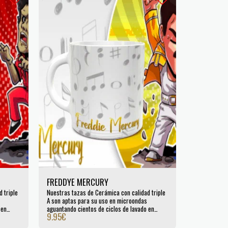
FREDDYE MERCURY
 triple
Nuestras tazas de Cerámica con calidad triple
A son aptas para su uso en microondas
 en
aguantando cientos de ciclos de lavado en
9.95
€
lavavajillas. Certificada por la UE.