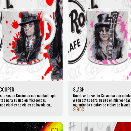
 COOPER
SLASH
s tazas de Cerámica con calidad triple
Nuestras tazas de Cerámica con calidad
ptas para su uso en microondas
A son aptas para su uso en microondas
ndo cientos de ciclos de lavado en
aguantando cientos de ciclos de lavado
9.95
€
llas. Certificada por la UE.
lavavajillas. Certificada por la UE.