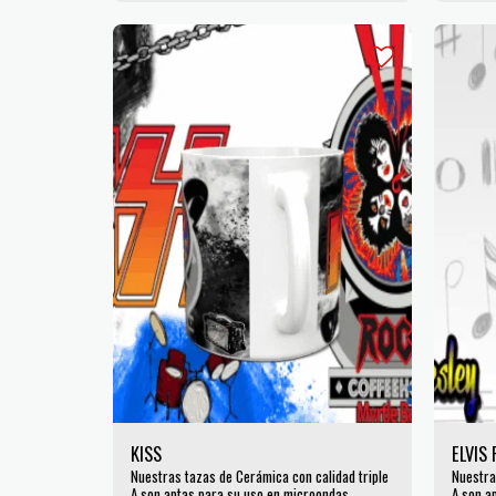
KISS
ELVIS
Nuestras tazas de Cerámica con calidad triple
Nuestra
A son aptas para su uso en microondas
A son a