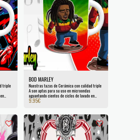
BOD MARLEY
 triple
Nuestras tazas de Cerámica con calidad triple
A son aptas para su uso en microondas
 en
aguantando cientos de ciclos de lavado en
9.95
€
lavavajillas. Certificada por la UE.