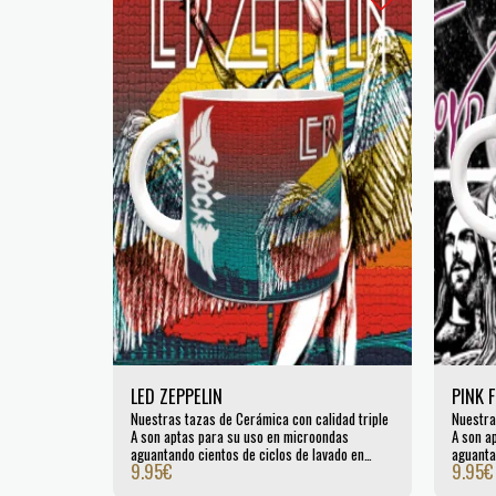
LED ZEPPELIN
PINK 
Nuestras tazas de Cerámica con calidad triple
Nuestra
A son aptas para su uso en microondas
A son a
aguantando cientos de ciclos de lavado en
aguanta
9.95
€
9.95
€
lavavajillas. Certificada por la UE.
lavavaji