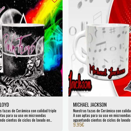
FLOYD
MICHAEL JACKSON
s tazas de Cerámica con calidad triple
Nuestras tazas de Cerámica con calidad
ptas para su uso en microondas
A son aptas para su uso en microondas
ndo cientos de ciclos de lavado en
aguantando cientos de ciclos de lavado
9.95
€
llas. Certificada por la UE.
lavavajillas. Certificada por la UE.