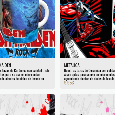
MAIDEN
METALICA
s tazas de Cerámica con calidad triple
Nuestras tazas de Cerámica con calidad
ptas para su uso en microondas
A son aptas para su uso en microondas
ndo cientos de ciclos de lavado en
aguantando cientos de ciclos de lavado
9.95
€
llas. Certificada por la UE.
lavavajillas. Certificada por la UE.