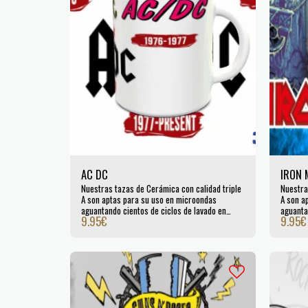
AC DC
IRON 
Nuestras tazas de Cerámica con calidad triple
Nuestra
A son aptas para su uso en microondas
A son a
aguantando cientos de ciclos de lavado en
aguanta
9.95
€
9.95
€
lavavajillas. Certificada por la UE.
lavavaji