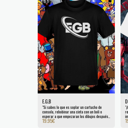
E.G.B
D
"Si sabes lo que es soplar un cartucho de
"¡
consola, rebobinar una cinta con un boli o
re
esperar a que empezaran los dibujos después
i
19.95
€
1
del telediario... esta es tu camiseta. En Escobar
c
Sublimer rendimos homenaje a la generación
S