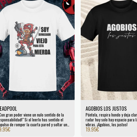
EADPOOL
AGOBIOS LOS JUSTOS
Con gran poder viene un nulo sentido de la
Póntela, respira hondo y deja cla
sponsabilidad!" Si al leerlo has sentido el
radar hoy solo hay espacio para 
mpulso de romper la cuarta pared y soltar un
vibras. ¡Agobios, los justos!
9.95
€
19.95
€
histe inapropiado, esta camiseta de Escobar
ublimer es tu uniforme oficial. Un homenaje al