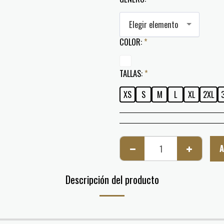
Elegir elemento
COLOR:
*
TALLAS:
*
XS
S
M
L
XL
2XL
A
Descripción del producto