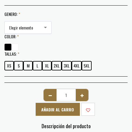
GENERO:
*
Elegir elemento
COLOR:
*
TALLAS:
*
XS
S
M
L
XL
2XL
3XL
4XL
5XL
AÑADIR AL CARRO
Descripción del producto