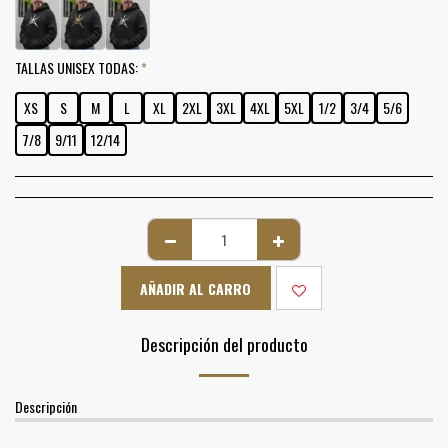
TALLAS UNISEX TODAS:
*
XS
S
M
L
XL
2XL
3XL
4XL
5XL
1/2
3/4
5/6
7/8
9/11
12/14
AÑADIR AL CARRO
Descripción del producto
Descripción