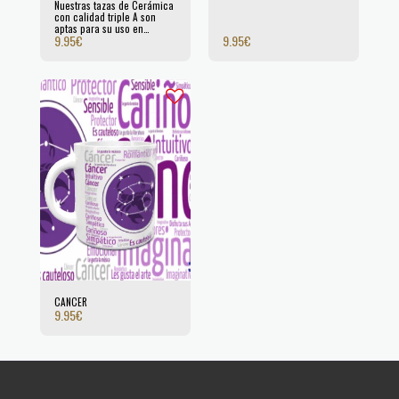
Nuestras tazas de Cerámica
con calidad triple A son
aptas para su uso en
9.95
€
9.95
€
microondas aguantando
cientos de ciclos de lavado
en lavavajillas. Certificada
por la UE.
CANCER
9.95
€