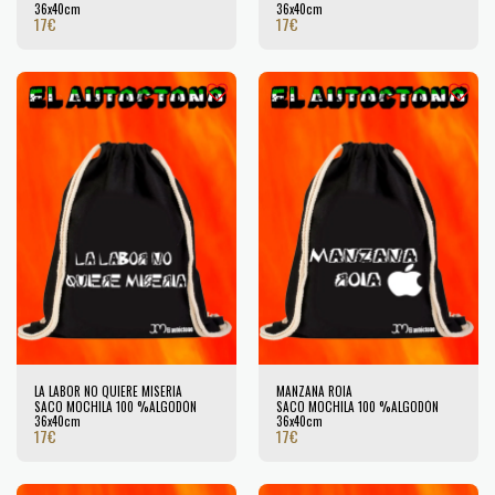
36x40cm
36x40cm
17
€
17
€
LA LABOR NO QUIERE MISERIA
MANZANA ROIA
SACO MOCHILA 100 %ALGODÓN
SACO MOCHILA 100 %ALGODÓN
36x40cm
36x40cm
17
€
17
€